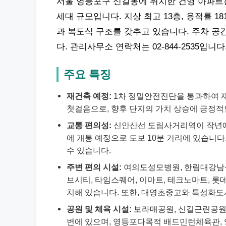
서울 영등포구 신길동에 위치한 건영 아파트는 1
세대 규모입니다. 지상 최고 13층, 용적률 1
과 복도식 구조를 갖추고 있습니다. 주차 공간은
다. 관리사무소 연락처는 02-844-2535입니다
주요 특징
재건축 예정:
1차 정밀안전진단을 통과하여 재
첫걸음으로, 향후 단지의 가치 상승에 긍정적
교통 편의성:
신안산선 도림사거리역이 작년에 
에 개통 예정으로 도보 10분 거리에 있습니다
수 있습니다.
주변 편의 시설:
여의도성모병원, 한림대강남성
브시티, 타임스퀘어, 이마트, 테크노마트, 
치해 있습니다. 또한, 대영초중고와 특성화도
공원 및 체육 시설:
보라매공원, 신길근린공원,
변에 있으며, 영등포다목적 배드민턴체육관, 