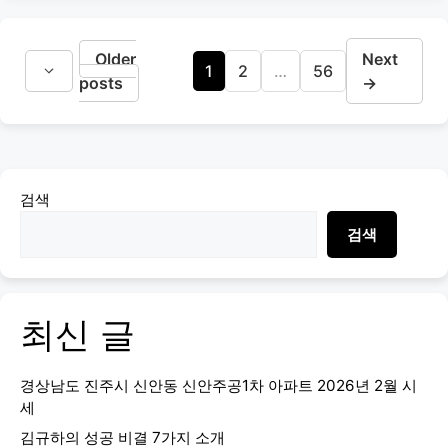
Older
Next
Page
Page
Page
1
2
…
56
posts
→
검색
검색
최신 글
경상남도 진주시 신안동 신안주공1차 아파트 2026년 2월 시
세
김규하의 성공 비결 7가지 소개