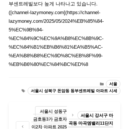
부센트레빌보다 높게 나타나고 있습니다.
([channel-lazymoney.com](https://channel-
lazymoney.com/2025/05/2024%EB%85%84-
5%EC%9B%94-
%EC%84%9C%EC%9A%B8%EC%8B%9C-
%EC%84%B1%EB%B6%81%EA%B5%AC-
%EA%B8%B8%EC%9D%8C%EB%8F%99-
%EB%B6%80%EC%84%BC%ED%8
Categories
서울
Tags
서울시 성북구 돈암동 동부센트레빌 아파트 시세
서울시 성동구
서울시 강서구 마
금호동3가 금호자
곡동 마곡엠밸리11단지
이2차 아파트 2025