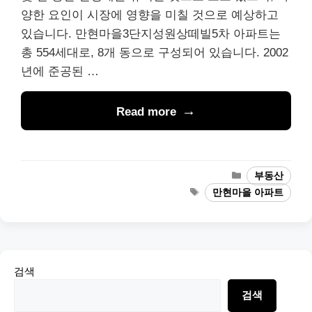
양한 요인이 시장에 영향을 미칠 것으로 예상하고
있습니다. 만현마을3단지성원상떼빌5차 아파트는
총 554세대로, 8개 동으로 구성되어 있습니다. 2002
년에 준공된 …
Read more
Categories
부동산
Tags
만현마을 아파트
검색
검색