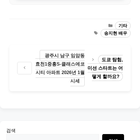
Categories
기타
Tags
송지현 배우
광주시 남구 임암동
도쿄 탐험,
효천1중흥S-클래스에코
미션 스타트는 어
시티 아파트 2026년 1월
떻게 할까요?
시세
검색