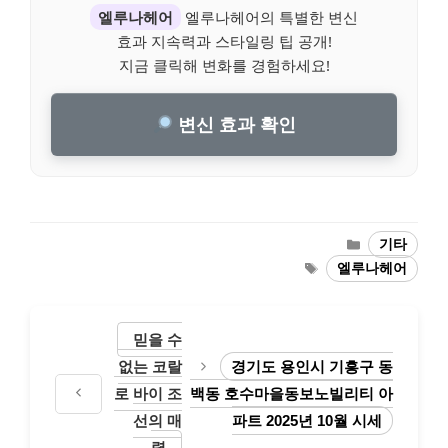
엘루나헤어
엘루나헤어의 특별한 변신
효과 지속력과 스타일링 팁 공개!
지금 클릭해 변화를 경험하세요!
변신 효과 확인
Categories
기타
Tags
엘루나헤어
믿을 수
없는 코랄
경기도 용인시 기흥구 동
로 바이 조
백동 호수마을동보노빌리티 아
선의 매
파트 2025년 10월 시세
력