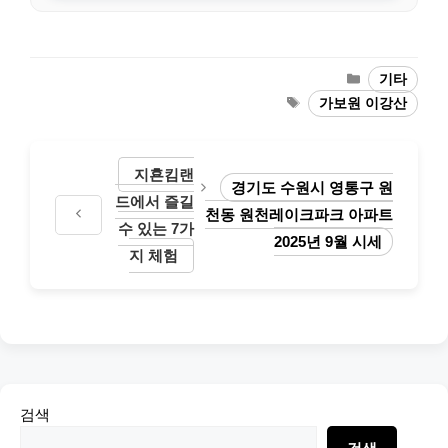
Categories
기타
Tags
가보원 이강산
지횬킴랜
경기도 수원시 영통구 원
드에서 즐길
천동 원천레이크파크 아파트
수 있는 7가
2025년 9월 시세
지 체험
검색