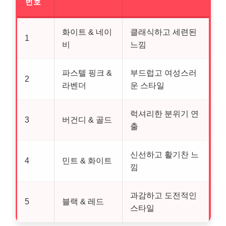
번호
화이트 & 네이
클래식하고 세련된
1
비
느낌
파스텔 핑크 &
부드럽고 여성스러
2
라벤더
운 스타일
럭셔리한 분위기 연
3
버건디 & 골드
출
신선하고 활기찬 느
4
민트 & 화이트
낌
과감하고 도전적인
5
블랙 & 레드
스타일