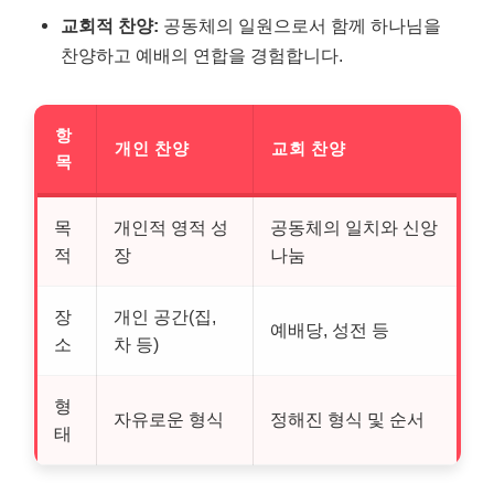
교회적 찬양:
공동체의 일원으로서 함께 하나님을
찬양하고 예배의 연합을 경험합니다.
항
개인 찬양
교회 찬양
목
목
개인적 영적 성
공동체의 일치와 신앙
적
장
나눔
장
개인 공간(집,
예배당, 성전 등
소
차 등)
형
자유로운 형식
정해진 형식 및 순서
태