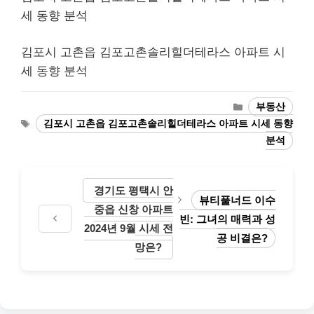
세 동향 분석
김포시 고촌읍 김포고촌솔리힐더테라스 아파트 시
세 동향 분석
Categories
부동산
Tags
김포시 고촌읍 김포고촌솔리힐더테라스 아파트 시세 동향
분석
경기도 평택시 안
뷰티풀너드 이수
중읍 신창 아파트
빈: 그녀의 매력과 성
2024년 9월 시세 전
공 비결은?
망은?